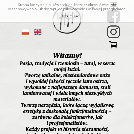
Strona korzysta z plików cookies. Możesz określić warunki
przechowywania lub dostępu do plików cookies w Twojej przeglądarce.
Rozumiem
Witamy!
Pasja, tradycja i rzemiosło – tutaj, w sercu
mojej kuźni.
Tworzę unikalne, niestandardowe noże
i wysokiej jakości ręcznie kute ostrza,
wykonane z najlepszego damastu, stali
laminowanej i wielu innych niezwykłych
materiałów.
Tworzę narzędzia, które łączą wyjątkową
estetykę z doskonałą funkcjonalnością –
zarówno dla kolekcjonerów, jak
i profesjonalistów.
Każdy projekt to historia staranności,