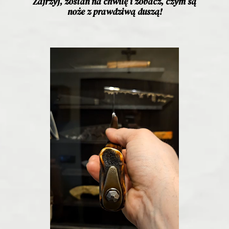
Zajrzyj, zostań na chwilę i zobacz, czym są
noże z prawdziwą duszą!