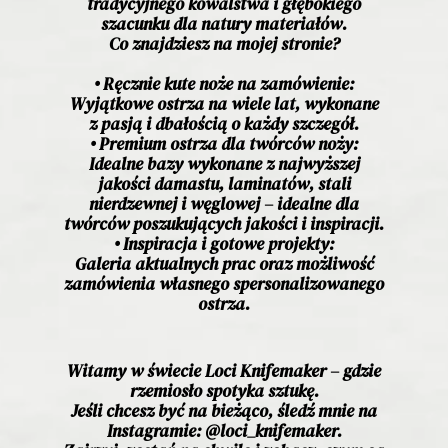
tradycyjnego kowalstwa i głębokiego
szacunku dla natury materiałów.
Co znajdziesz na mojej stronie?
• Ręcznie kute noże na zamówienie:
Wyjątkowe ostrza na wiele lat, wykonane
z pasją i dbałością o każdy szczegół.
• Premium ostrza dla twórców noży:
Idealne bazy wykonane z najwyższej
jakości damastu, laminatów, stali
nierdzewnej i węglowej – idealne dla
twórców poszukujących jakości i inspiracji.
• Inspiracja i gotowe projekty:
Galeria aktualnych prac oraz możliwość
zamówienia własnego spersonalizowanego
ostrza.
Witamy w świecie Loci Knifemaker – gdzie
rzemiosło spotyka sztukę.
Jeśli chcesz być na bieżąco, śledź mnie na
Instagramie:
@loci_knifemaker
.