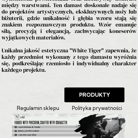
między warstwami. Ten damast doskonale nadaje się
do projektów artystycznych, ekskluzywnych noży lub
biżuterii, gdzie unikalność i głębia wzoru stają się
znakiem rozpoznawczym produktu. Wzór emanuje
siłą, precyzją i elegancją, zachwycając koneserów
wyjątkowych materiałów.
Unikalna jakość estetyczna "White Tiger" zapewnia, że
każdy przedmiot wykonany z tego damastu wyróżnia
się, podkreślając rzemiosło i indywidualny charakter
każdego projektu.
PRODUKTY
Regulamin sklepu
Polityka prywatności