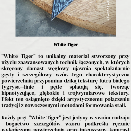
White Tiger
"White Tiger" to unikalny materiał stworzony przy
użyciu zaawansowanych technik łączonych, w których
skręcony damast węglowy ujawnia spektakularnie
gęsty i szczegółowy wzór. Jego charakterystyczna
powierzchnia przypomina dziką teksturę futra białego
tygrysa—linie i pętle splatają się, tworząc
hipnotyzujące, głębokie i trójwymiarowe tekstury.
Efekt ten osiągnięto dzięki artystycznemu połączeniu
tradycji z nowoczesnymi metodami formowania stali.
Każdy pręt "White Tiger" jest jedyny w swoim rodzaju
—bogactwo szczegółów wzoru podkreśla ręcznie
wykończona powierzchnia oraz intensywny kontrast