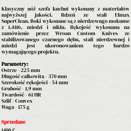
Klasyczny nóż szefa kuchni wykonany z materiałów
najwyższej jakości. Rdzeń ze stali Elmax
SuperClean. Boki wykonane są z nierdzewngo mokume
z 1.4116, miedzi i niklu. Rękojeść wykonana na
zamówienie przez Wroan Custom Knives ze
stabilizowanego czarnego dębu, stali nierdzewnej i
miedzi jest ukoronowaniem tego bardzo
wymagającego projektu.
Parametry:
Ostrze - 225 mm
Długość całkowita - 370 mm
Szerokość rękojeści - 54 mm
Grubość - 1,9 mm
Twardość - 61 HR
Szlif - Convex
Waga - 175 g
Sprzedane
1400 €