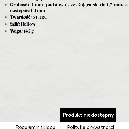
Grubość:
3 mm (podstawa), zwężająca się do 1,7 mm, a
następnie 1,3 mm
Twardość:
64 HRC
Szlif:
Hollow
Waga:
145 g
Produkt niedostępny
Regulamin sklepu
Polityka prywatności