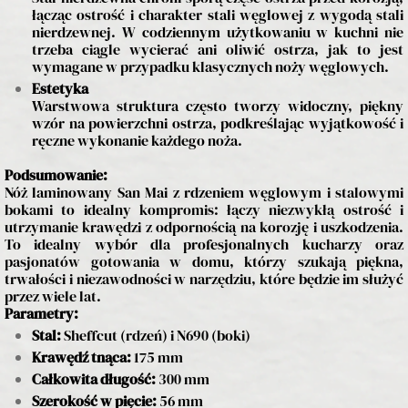
łącząc ostrość i charakter stali węglowej z wygodą stali
nierdzewnej. W codziennym użytkowaniu w kuchni nie
trzeba ciągle wycierać ani oliwić ostrza, jak to jest
wymagane w przypadku klasycznych noży węglowych.
Estetyka
Warstwowa struktura często tworzy widoczny, piękny
wzór na powierzchni ostrza, podkreślając wyjątkowość i
ręczne wykonanie każdego noża.
Podsumowanie:
Nóż laminowany San Mai z rdzeniem węglowym i stalowymi
bokami to idealny kompromis: łączy niezwykłą ostrość i
utrzymanie krawędzi z odpornością na korozję i uszkodzenia.
To idealny wybór dla profesjonalnych kucharzy oraz
pasjonatów gotowania w domu, którzy szukają piękna,
trwałości i niezawodności w narzędziu, które będzie im służyć
przez wiele lat.
Parametry:
Stal:
Sheffcut (rdzeń) i N690 (boki)
Krawędź tnąca:
175 mm
Całkowita długość:
300 mm
Szerokość w pięcie:
56 mm