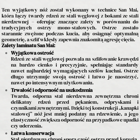
Ten wyjątkowy nóż został wykonany w technice San Mai,
która łączy twardy rdzeń ze stali węglowej z bokami ze stali
nierdzewnej – oferując znaczące zalety w porównaniu do
tradycyjnych ostrzy mono-stalowych. Ostrze zostało
starannie zwężone podczas kucia, aby osiągnąć optymalną
geometrię, a szlif wklęsły zapewnia znakomitą agresję cięcia.
Zalety laminatu San Mai:
Wyjątkowa ostrość
Rdzeń ze stali węglowej pozwala na szlifowanie krawędzi
na bardzo cienko i precyzyjnie, spełniając standardy
nawet najbardziej wymagających szefów kuchni. Ostrze
długo utrzymuje swoją ostrość i łatwo je naostrzyć,
nawet po intensywnym użytkowaniu.
Trwałość i odporność na uszkodzenia
Twarda, odporna stal nierdzewna zewnętrzna chroni
delikatny rdzeń przed pękaniem, odpryskami i
czynnikami zewnętrznymi. Dzięki tej konstrukcji „kanapki
stalowej” nóż jest mniej podatny na rdzewienie, a jego
elastyczność zwiększa odporność na przypadkowe upadki
czy uderzenia.
Łatwa konserwacja
Stal nierdzewna chroni sporą część ostrza przed korozją,