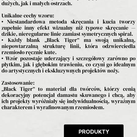
dużych, jak i małych ostrzach.
Unikalne cechy wzoru:
• Niestandardowa metoda skręcania i kucia tworzy
zupełnie inny efekt wizualny niż typowe skręcanie —
dzikie, nieregularne linie zamiast symetrycznych spiral.
• Każdy blank „Black Tiger” ma swoją unikalną,
niepowtarzalną strukturę linii, która odzwierciedla
rzemiosło ręcznie kute.
• Wzór pozostaje uderzający i szczegółowy zarówno po
płytkim, jak i głębokim trawieniu, co czyni go idealnym
do artystycznych i ekskluzywnych projektów noży.
Zastosowanie:
„Black Tiger” to materiał dla twórców, którzy cenią
dekoracyjny potencjał damastu skuwanego i chcą, aby
ich projekty wyróżniały się indywidualnością, wyraźnym
charakterem i wyrafinowanym rzemiosłem.
PRODUKTY