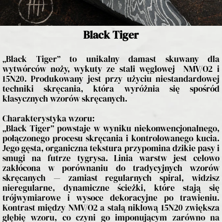
Black Tiger
„Black Tiger” to unikalny damast skuwany dla
wytwórców noży, wykuty ze stali węglowej NMV/O2 i
15N20. Produkowany jest przy użyciu niestandardowej
techniki skręcania, która wyróżnia się spośród
klasycznych wzorów skręcanych.
Charakterystyka wzoru:
„Black Tiger” powstaje w wyniku niekonwencjonalnego,
połączonego procesu skręcania i kontrolowanego kucia.
Jego gęsta, organiczna tekstura przypomina dzikie pasy i
smugi na futrze tygrysa. Linia warstw jest celowo
zakłócona w porównaniu do tradycyjnych wzorów
skręcanych — zamiast regularnych spiral, widzisz
nieregularne, dynamiczne ścieżki, które stają się
trójwymiarowe i wysoce dekoracyjne po trawieniu.
Kontrast między NMV/O2 a stalą niklową 15N20 zwiększa
głębię wzoru, co czyni go imponującym zarówno na