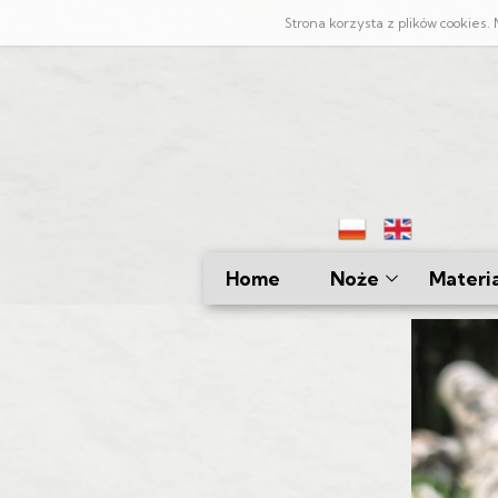
Strona korzysta z plików cookies
Home
Noże
Materia
Kuchenne
Damast
Myśliwskie
Lamina
Bushcraftowe