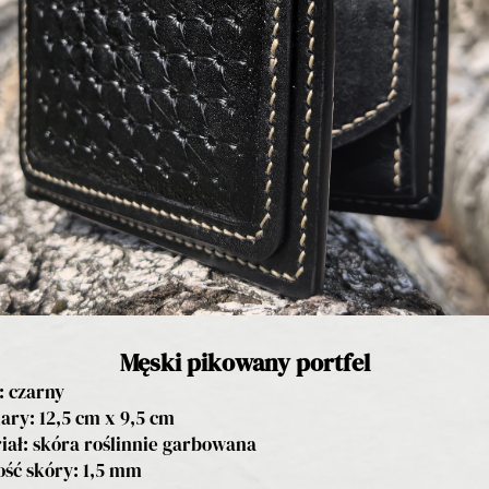
Męski pikowany portfel
: czarny
ry: 12,5 cm x 9,5 cm
iał: skóra roślinnie garbowana
ść skóry: 1,5 mm