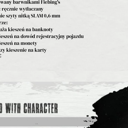
wany barwnikami Fiebing's
 ręcznie wytłaczany
ie szyty nitką SLAM 0,6 mm
rze:
uża kieszeń na banknoty
ieszeń na dowód rejestracyjny pojazdu
ieszeń na monety
rzy kieszenie na karty
€