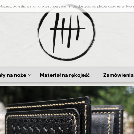
. Możesz określić warunki przechowywania lub dostępu do plików cookies w Twoj
ły na noże
Materiał na rękojeść
Zamówienia 
 Skuwany
ty