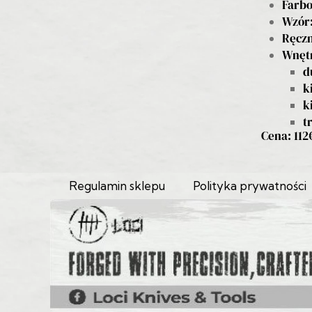
Farbo
Wzór:
Ręczn
Wnęt
d
k
k
t
Cena: 112
Regulamin sklepu
Polityka prywatności