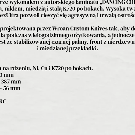
strze wykonałem z autorskiego laminatu „DANCING CO
ra, niklem, miedzią i stalą K720 po bokach. Wysoka tw
exUltra pozwoli cieszyć się agresywną i trwałą ostrośc
aprojektowana przez Wroan Custom Knives tak, aby do
ała podczas wielogodzinnego użytkowania, a jednocześ
st ze stabilizowanej czarnej palmy, front z nierdze
i miedzianej przekładki.
 na rdzeniu, Ni, Cu i K720 po bokach.
50 mm
– 387 mm
 – 56 mm
HRC