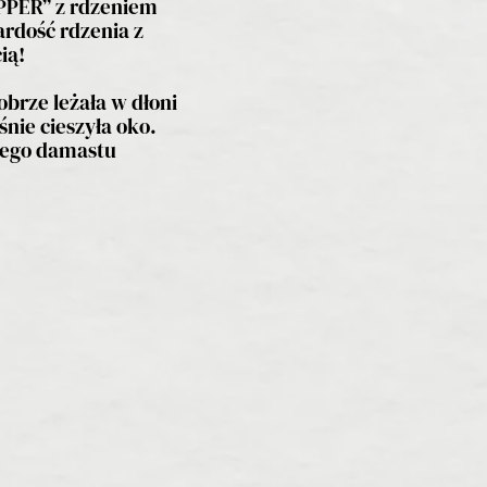
PPER” z rdzeniem
ardość rdzenia z
ią!
brze leżała w dłoni
nie cieszyła oko.
wnego damastu