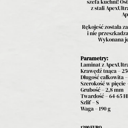
szefa kuchni! O
z stali ApexUlt
Ap
Rękojeść została z
i nie przeszkadz
Wykonana je
Parametry:
Laminat z ApexUltra
Krawędź tnąca – 2
Długość całkowita 
Szerokość w pięcie
Grubość – 2,8 mm
Twardość – 64-65 
Szlif – S
Waga – 190 g
1200 EURO