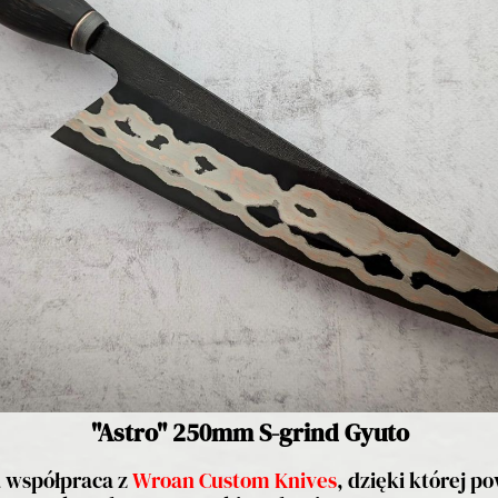
"Astro" 250mm S-grind Gyuto
a współpraca z
Wroan Custom Knives
, dzięki której p