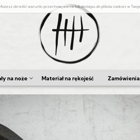
. Możesz określić warunki przechowywania lub dostępu do plików cookies w Twoj
ły na noże
Materiał na rękojeść
Zamówienia 
 Skuwany
ty